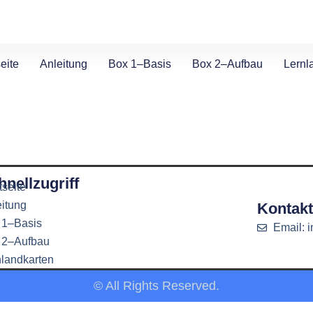
eite
Anleitung
Box 1–Basis
Box 2–Aufbau
Lernl
hnellzugriff
tseite
eitung
Kontak
 1–Basis
Email: i
 2–Aufbau
nlandkarten
© All Rights Reserved.