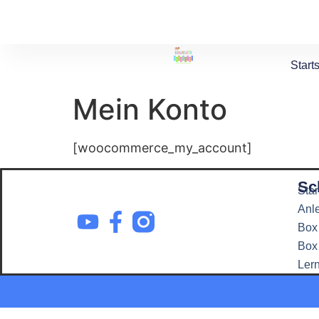
Starts
Mein Konto
[woocommerce_my_account]
Sc
Star
Anl
Box
Box
Ler