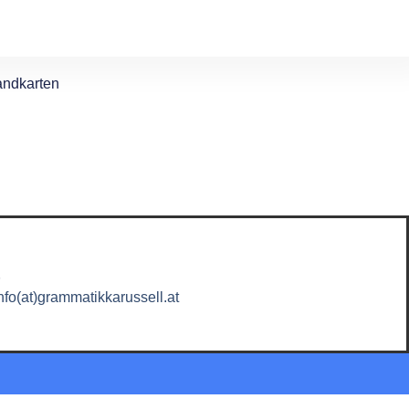
andkarten
t
nfo(at)grammatikkarussell.at